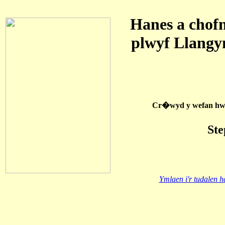
Hanes a chof
plwyf Llangy
Cr�wyd y wefan hw
Ste
Ymlaen i'r tudalen h